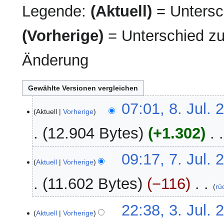
Legende:
(Aktuell)
= Untersch
(Vorherige)
= Unterschied zu
Änderung
8.
07:01, 8. Jul. 
Aktuell
Vorherige
Juli
2026
12.904 Bytes
+1.302
‎
K
7.
09:17, 7. Jul. 
e
Aktuell
Vorherige
Juli
i
2026
11.602 Bytes
−116
‎
n
rü
e
K
3.
22:38, 3. Jul. 
B
e
Aktuell
Vorherige
Juli
e
i