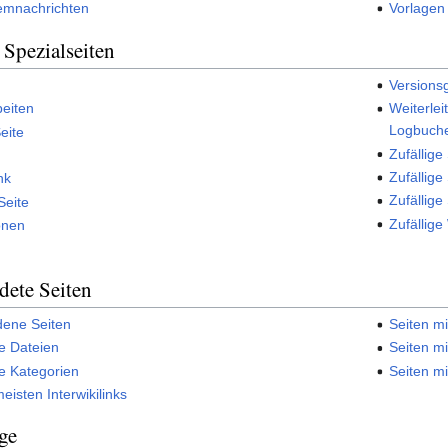
emnachrichten
Vorlagen
 Spezialseiten
Versions
beiten
Weiterlei
Logbuche
eite
Zufällige
Zufällige
nk
Zufällig
Seite
Zufällige
onen
dete Seiten
dene Seiten
Seiten m
e Dateien
Seiten mi
e Kategorien
Seiten m
eisten Interwikilinks
ge