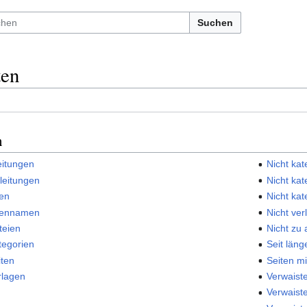
Suchen
ten
n
eitungen
Nicht kat
leitungen
Nicht kat
ten
Nicht kat
itennamen
Nicht ver
teien
Nicht zu
egorien
Seit län
ten
Seiten m
rlagen
Verwaist
Verwaist