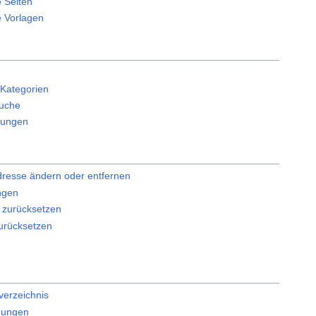
e Seiten
e Vorlagen
-Kategorien
suche
itungen
dresse ändern oder entfernen
ungen
 zurücksetzen
urücksetzen
verzeichnis
gungen