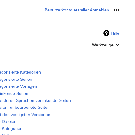
Benutzerkonto erstellen
Anmelden
Meine W
Hilfe
Werkzeuge
egorisierte Kategorien
egorisierte Seiten
egorisierte Vorlagen
linkende Seiten
 anderen Sprachen verlinkende Seiten
gerem unbearbeitete Seiten
it den wenigsten Versionen
e Dateien
e Kategorien