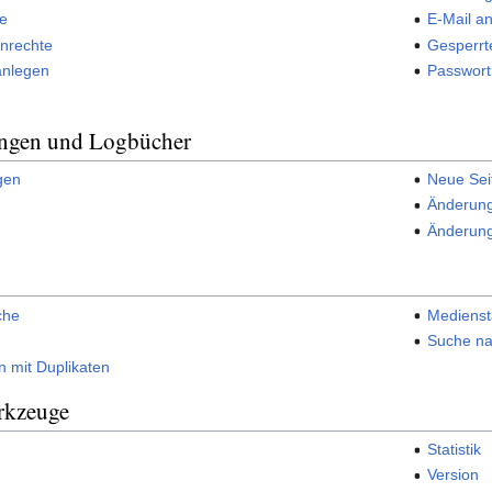
ge
E-Mail a
nrechte
Gesperrt
anlegen
Passwortr
ungen und Logbücher
gen
Neue Sei
Änderung
Änderun
che
Mediensta
Suche n
n mit Duplikaten
rkzeuge
Statistik
Version