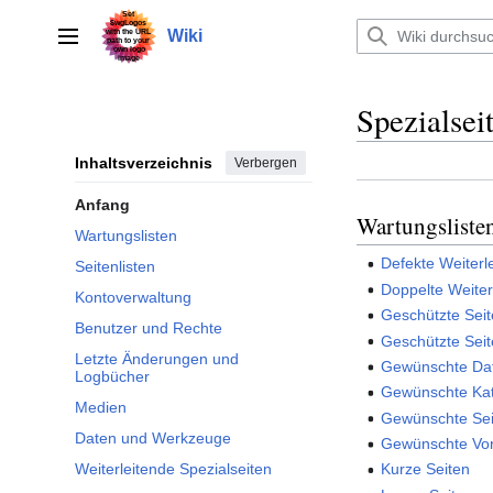
Zum
Inhalt
Wiki
Hauptmenü
springen
Spezialsei
Inhaltsverzeichnis
Verbergen
Anfang
Wartungsliste
Wartungslisten
Defekte Weiterl
Seitenlisten
Doppelte Weiter
Kontoverwaltung
Geschützte Sei
Benutzer und Rechte
Geschützte Se
Letzte Änderungen und
Gewünschte Da
Logbücher
Gewünschte Kat
Medien
Gewünschte Sei
Daten und Werkzeuge
Gewünschte Vo
Weiterleitende Spezialseiten
Kurze Seiten