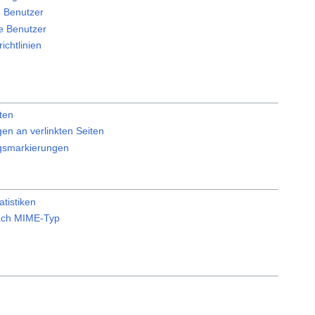
n Benutzer
e Benutzer
ichtlinien
ten
en an verlinkten Seiten
gsmarkierungen
tistiken
ach MIME-Typ