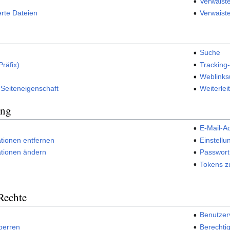
Verwaist
erte Dateien
Verwaist
Suche
Präfix)
Tracking
Weblink
r Seiteneigenschaft
Weiterle
ung
E-Mail-A
tionen entfernen
Einstell
tionen ändern
Passwort
Tokens z
Rechte
Benutzer
perren
Berechti